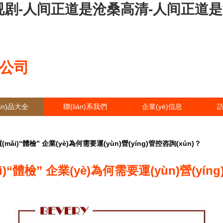
剧-人间正道是沧桑高清-人间正道是
限公司
ǎn)品大全
聯(lián)系我們
企業(yè)信息
買(mǎi)“體檢” 企業(yè)為何需要運(yùn)營(yíng)管控咨詢(xún)？
ǎi)“體檢” 企業(yè)為何需要運(yùn)營(yín