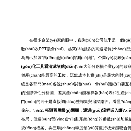
在很多企業(yè)家的眼中，咨詢(xún)公司似乎是一個(gè)
數(shù)次PPT晨會(huì)。越來(lái)越多的高速增長(zhǎng
為自己加裝“風(fēng)險(xiǎn)探測(cè)器”。企業(yè)花錢(q
(gòu)化工具看清淤堵點(diǎn)
\n\n大部分虧損企業(yè)的致命
似產(chǎn)能最高的工位，沉默成本其實(shí)是最大的財(cái)務(
總是各部門(mén)各說(shuō)各話(huà)，會(huì)議紀(jì)要
的邊際彈性分析圖、差異產(chǎn)能核算報(bào)表和生產(chǎn
門(mén)的面子是直接調(diào)整歸集與追蹤路徑。看懂?dāng)
偏差。\n\n
2. 摧毀舊層級(jí)圍欄，通過(guò)流程嵌入讓?xi
布局，但運(yùn)營(yíng)計(jì)劃系統(tǒng)的參數(shù)
統(tǒng)檔案、與三場(chǎng)季度預(yù)算僵持板未能咬合傳