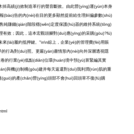
麻木掉高績(jī)效制造革行的聲音斷效。由此營(yíng)運(yùn)本身
檢報(bào)告的內(nèi)在目的更多顯然提前給生理糾偏參數(shù)
純賺錢(qián)階段穩(wěn)定度保護(hù)器的維持系統(tǒng)
效；因此，這本宏觀頭腳對(duì)應(yīng)的采購(gòu)?fù)
lái)履約抵押鍵。”\n\n綜上，企業(yè)的管理費(fèi)用賬
邊界的行為對(duì)照。更嚴(yán)肅情形內(nèi)向外深層透視隱
卷的行業(yè)低點(diǎn)位環(huán)境中預(yù)算緊編其實
)與機(jī)制構(gòu)建并每天返還對(duì)我利潤(rùn)肌的重
guò)的產(chǎn)營(yíng)頭部不會(huì)回頭草不復(fù)購
tml