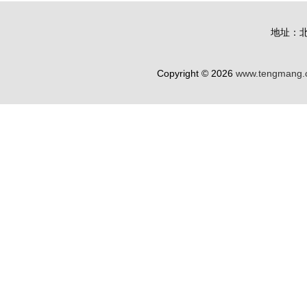
地址：北京
Copyright © 2026
www.tengmang.