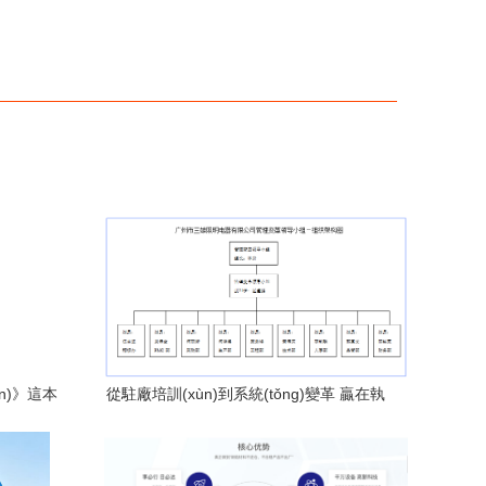
n)》這本
從駐廠培訓(xùn)到系統(tǒng)變革 贏在執
)亞馬遜的
(zhí)行賦能制造型企業(yè)持續(xù)進(jìn)
略
化的管理咨詢(xún)之路