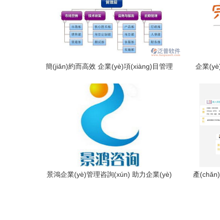
簡(jiǎn)約而高效 企業(yè)項(xiàng)目管理
企業(yè
系統(tǒng)的構(gòu)建設(shè)想
我詫?zh
景鴻企業(yè)管理咨詢(xún) 助力企業(yè)
產(chǎn
卓越成長(zhǎng)的管理智囊