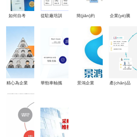
如何自考
從駐廠培訓
簡(jiǎn)約
企業(yè)騰
《企業(yè)
(xùn)到系
而高效 企
飛之翼 宗
管理咨詢》
統(tǒng)變
業(yè)項
赫咨詢?
這本書
革 贏在執
(xiàng)目管
nèi)绾我詫
(shū)物盡
(zhí)行賦能
理系統
I(yè)之尺
其用——必
制造型企業
(tǒng)的構
量度轉
過(guò)亞
(yè)持續
(gòu)建設
(zhuǎn)型
馬遜的標
(xù)進(jìn)
(shè)想
之路？
精心為企業
華勁車軸攜
景鴻企業
產(chǎn)品
(biāo)委會
化的管理咨
(yè)賦能 鄭
手正睿咨詢
(yè)管理咨
溯源對(duì)
(huì)推薦攻
詢之路
州企業(yè)
啟動(dòng)
詢 助力企
企業(yè)發
略
管理咨詢的
全面管理升
業(yè)卓越
(fā)展是有
深遠(yuǎn)
級(jí)
成長
必要的
意義
(zhǎng)的