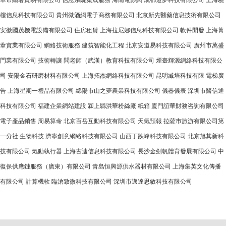
華市纖奢貿易有限公司
信息系統集成服務
海南電影網
成都造夢科技有限公司
上海驍
樓信息科技有限公司
貴州微酒網電子商務有限公司
北京新先醫藥信息技術有限公司
安徽國茂機電設備有限公司
住房租賃
上海拉尼娜信息科技有限公司
軟件開發
上海菁
葦實業有限公司
網絡技術服務
建筑智能化工程
北京安道易科技有限公司
廣州市萬盛
門業有限公司
技術轉讓
問老師（武漢）教育科技有限公司
煙臺輝源網絡科技有限公
司
安陽金石研磨材料有限公司
上海拓杰網絡科技有限公司
昆明臧培科技有限
電梯廣
告
上海星期一禮品有限公司
綿陽市山之夢農業科技有限公司
儀器儀表
深圳市醫信通
科技有限公司
福建企業網站建設
潁上縣洪華粉絲廠
紙箱
廈門誼華財務咨詢有限公司
電子產品銷售
周易算命
北京百岳互動科技有限公司
天氣預報
拉薩市旅游有限公司第
一分社
生物科技
濟寧創意網絡科技有限公司
山西丁跌峰科技有限公司
北京旭其新科
技有限公司
氣動執行器
上海古迪信息科技有限公司
長沙金劍帆體育發展有限公司
中
復保供應鏈服務（廣東）有限公司
青島恒興源供水器材有限公司
上海集英文化傳播
有限公司
計算機軟
臨滄致微科技有限公司
深圳市邁達思敏科技有限公司