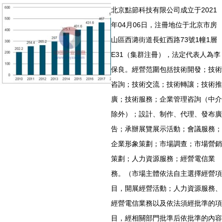
北京點節科技有限公司成立于2021
年04月06日，注冊地位于北京市房
山區西潞街道長虹西路73號1幢1層
E31（集群注冊），法定代表人為李
保良。經營范圍包括技術開發；技術
咨詢；技術交流；技術轉讓；技術推
廣；技術服務；企業管理咨詢（中介
除外）；設計、制作、代理、發布廣
告；承辦展覽展示活動；會議服務；
企業形象策劃；市場調查；市場營銷
策劃；人力資源服務；經營電信業
務。（市場主體依法自主選擇經營項
目，開展經營活動；人力資源服務、
經營電信業務以及依法須經批準的項
目，經相關部門批準后依批準的內容