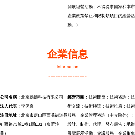
開展經營活動；不得從事國家和本市
產業政策禁止和限制類項目的經營活
動。）
企業信息
Information
----------------
公司名稱：
北京點節科技有限公司
經營范圍：
技術開發；技術咨詢；技
法人代表：
李保良
術交流；技術轉讓；技術推廣；技術
注冊地址：
北京市房山區西潞街道長
服務；企業管理咨詢（中介除外）；
虹西路73號1幢1層E31（集群注
設計、制作、代理、發布廣告；承辦
冊）
展覽展示活動；會議服務；企業形象